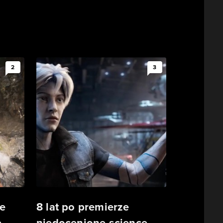
2
3
e
8 lat po premierze
.
niedocenione science