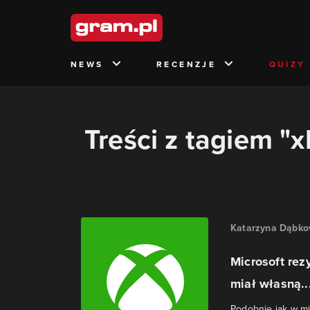
NEWS
RECENZJE
QUIZY
Treści z tagiem "
Katarzyna Dąbk
Microsoft rez
miał własną..
Podobnie jak w mi