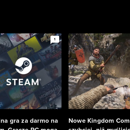
1
jna gra za darmo na
Nowe Kingdom Com
m. Gracze PC mogą
szybciej, niż myślicie