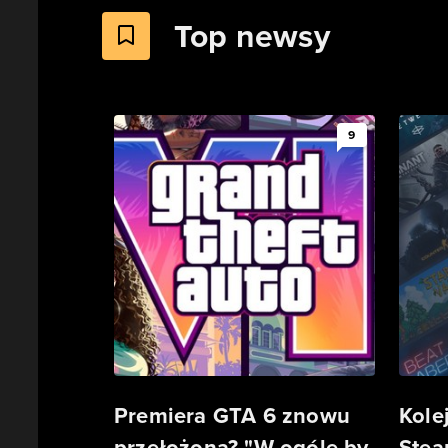
Top newsy
9
Premiera GTA 6 znowu
Kole
przełożona? "W ogóle by
Stea