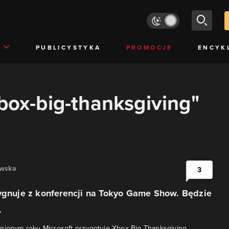
PUBLICYSTYKA
PROMOCJE
ENCYK
xbox-big-thanksgiving"
owska
3
ygnuje z konferencji na Tokyo Game Show. Będzie
.
nionym roku Microsoft przygotuje Xbox Big Thanksgiving.