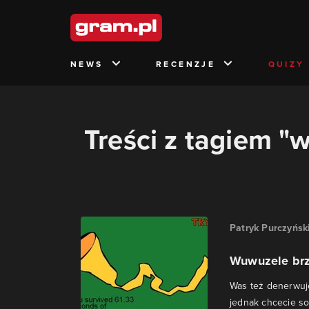
NEWS
RECENZJE
QUIZY
Treści z tagiem "
Patryk Purczyńsk
Wuwuzele brz
Was też denerwuje
jednak chcecie s