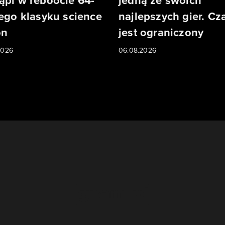
ąpi w reboocie 64-
jedną ze swoich
iego klasyku science
najlepszych gier. Cz
on
jest ograniczony
2026
06.08.2026