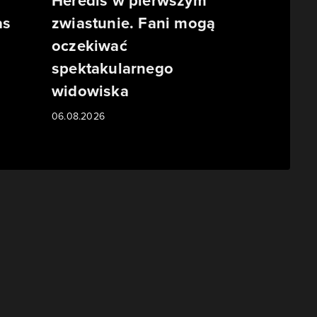
Heredis w pierwszym
as
zwiastunie. Fani mogą
oczekiwać
spektakularnego
widowiska
06.08.2026