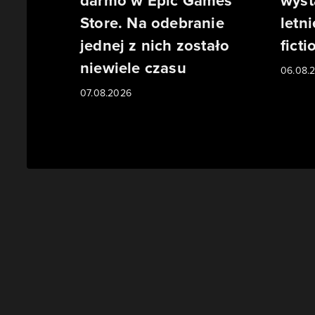
darmo w Epic Games
wyst
Store. Na odebranie
letn
jednej z nich zostało
ficti
niewiele czasu
06.08.
07.08.2026