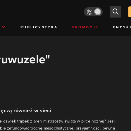
PUBLICYSTYKA
PROMOCJE
ENCYK
wuwuzele"
i
ęczą również w sieci
 dźwięk trąbek z aren mistrzostw świata w piłce nożnej? Jeśli
obie zafundować trochę masochistycznej przyjemności, pewna