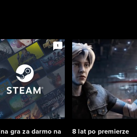
1
jna gra za darmo na
8 lat po premierze