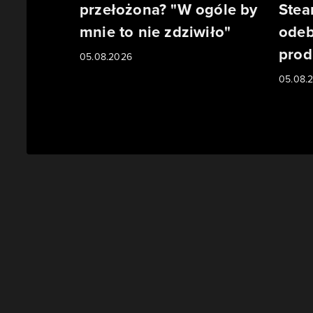
przełożona? "W ogóle by
Stea
mnie to nie zdziwiło"
odeb
prod
05.08.2026
05.08.