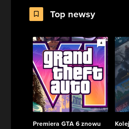
Top newsy
4
Premiera GTA 6 znowu
Kole