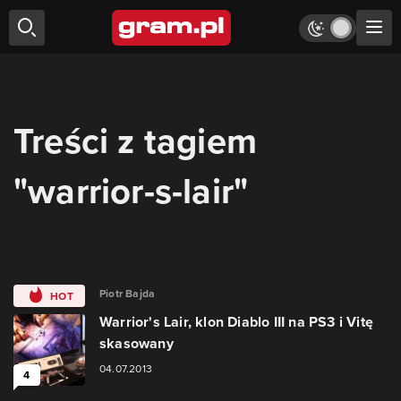
Treści z tagiem
"warrior-s-lair"
Piotr Bajda
HOT
Warrior's Lair, klon Diablo III na PS3 i Vitę
skasowany
04.07.2013
4