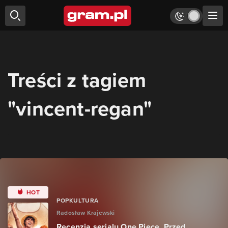
Treści z tagiem
"vincent-regan"
HOT
POPKULTURA
Radosław Krajewski
Recenzja serialu One Piece. Przed