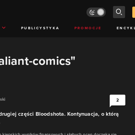
PUBLICYSTYKA
PROMOCJE
ENCYK
aliant-comics"
ski
2
drugiej części Bloodshota. Kontynuacja, o którą
ł
 kiepskich wyników finansowych i słabych ocen doczeka się