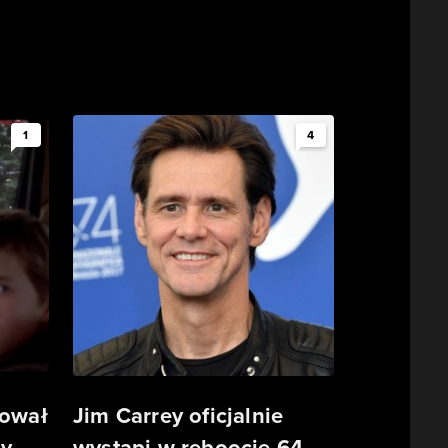
1
4
tował
Jim Carrey oficjalnie
ny
wystąpi w reboocie 64-