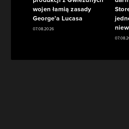
wojen łamią zasady
Stor
George’a Lucasa
jedn
niew
07.08.2026
07.08.