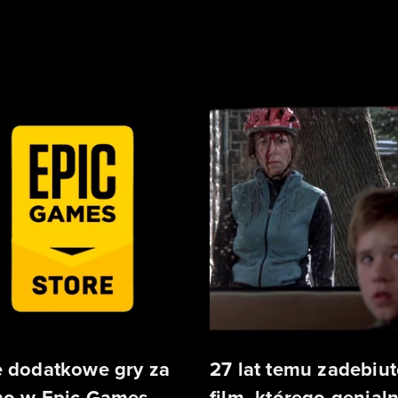
 dodatkowe gry za
27 lat temu zadebiu
o w Epic Games
film, którego genial