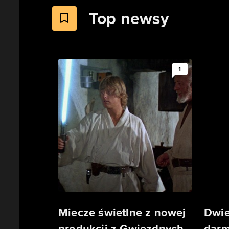
Top newsy
1
Miecze świetlne z nowej
Dwie
produkcji z Gwiezdnych
darm