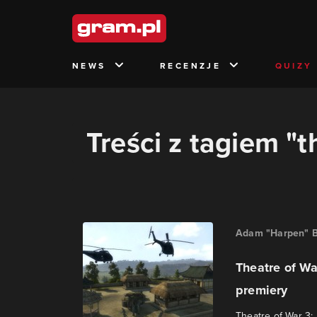
NEWS
RECENZJE
QUIZY
Treści z tagiem "t
Adam "Harpen" B
Theatre of Wa
premiery
Theatre of War 3: