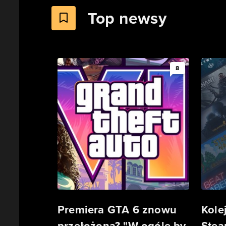
Top newsy
8
Premiera GTA 6 znowu
Kole
przełożona? "W ogóle by
Stea