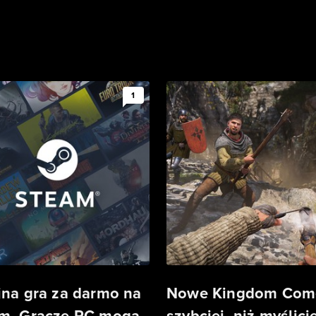
1
jna gra za darmo na
Nowe Kingdom Com
m. Gracze PC mogą
szybciej, niż myślicie