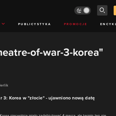
PUBLICYSTYKA
PROMOCJE
ENCYK
heatre-of-war-3-korea"
erlik
r 3: Korea w "złocie" - ujawniono nową datę
 Korea pierwotnie miało zadebiutować 4 marca, ale termin ten nie