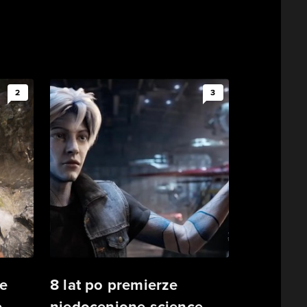
2
3
e
8 lat po premierze
.
niedocenione science