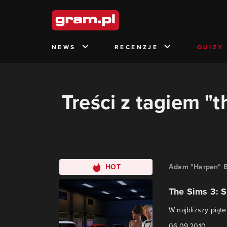
NEWS
RECENZJE
QUIZY
Treści z tagiem "
HOT
Adam "Harpen" B
The Sims 3: 
W najbliższy piąt
06.09.2010