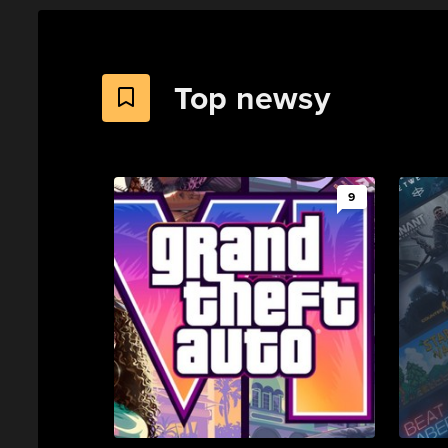
Top newsy
9