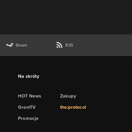
Steam
RSS
Na skróty
HOT News
Zakupy
GramTV
the:protocol
Promocje