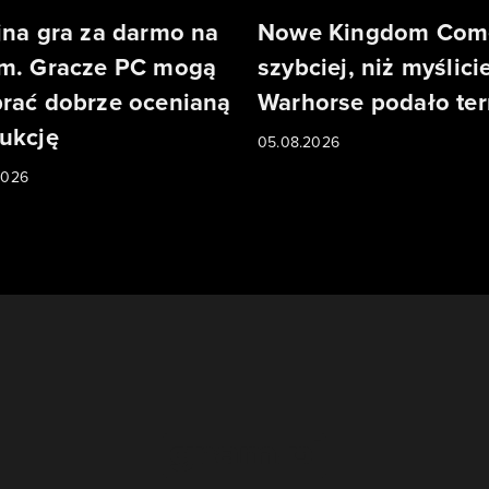
jna gra za darmo na
Nowe Kingdom Com
m. Gracze PC mogą
szybciej, niż myślicie
rać dobrze ocenianą
Warhorse podało te
ukcję
05.08.2026
2026