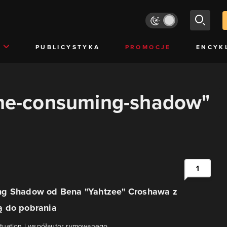
PUBLICYSTYKA
PROMOCJE
ENCYK
"the-consuming-shadow"
1
g Shadow od Bena "Yahtzee" Croshawa z
 do pobrania
tuation i współautor rymowanego