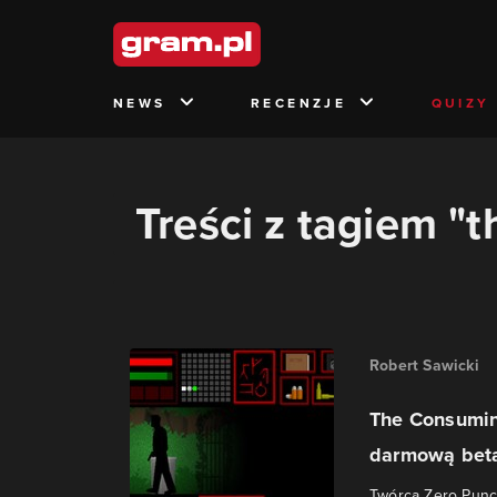
NEWS
RECENZJE
QUIZY
Treści z tagiem 
Robert Sawicki
The Consumin
darmową betą
Twórca Zero Punc