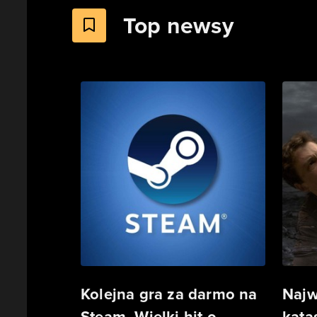
Top newsy
Kolejna gra za darmo na
Najw
Steam. Wielki hit o
kata