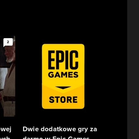
2
owej
Dwie dodatkowe gry za
ych
darmo w Epic Games