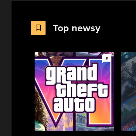
Top newsy
8