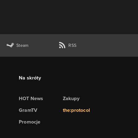
Steam
RSS
Na skróty
HOT News
Zakupy
GramTV
the:protocol
Promocje