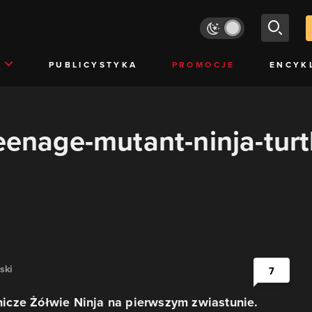
PUBLICYSTYKA
PROMOCJE
ENCYK
teenage-mutant-ninja-tur
ski
7
cze Żółwie Ninja na pierwszym zwiastunie.