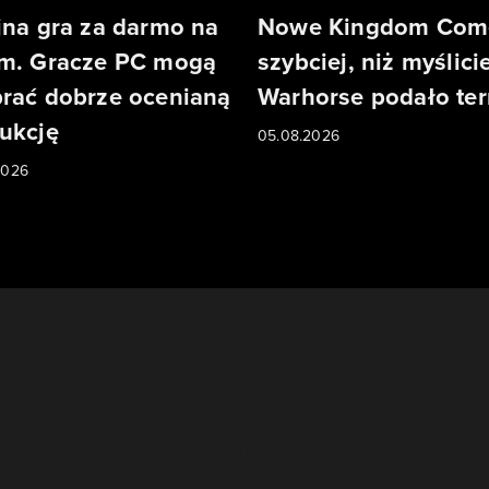
jna gra za darmo na
Nowe Kingdom Com
m. Gracze PC mogą
szybciej, niż myślicie
rać dobrze ocenianą
Warhorse podało te
ukcję
05.08.2026
2026