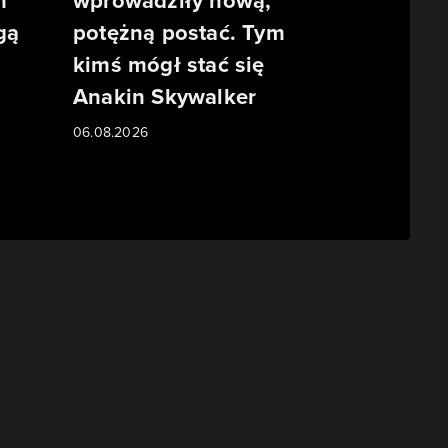
m
wprowadziły nową,
gą
potężną postać. Tym
kimś mógł stać się
Anakin Skywalker
06.08.2026