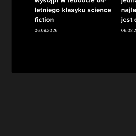
wystąpi w reboocie 64-
jedn
letniego klasyku science
najl
fiction
jest
06.08.2026
06.08.