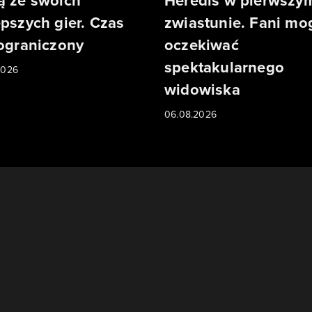
ą ze swoich
Heredis w pierwszy
epszych gier. Czas
zwiastunie. Fani mo
 ograniczony
oczekiwać
spektakularnego
2026
widowiska
06.08.2026