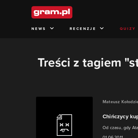
NEWS
RECENZJE
QUIZY
Treści z tagiem "s
Mateusz Kołodzie
Chińczycy kup
Od czasu, gdy Ata
01.06.2011