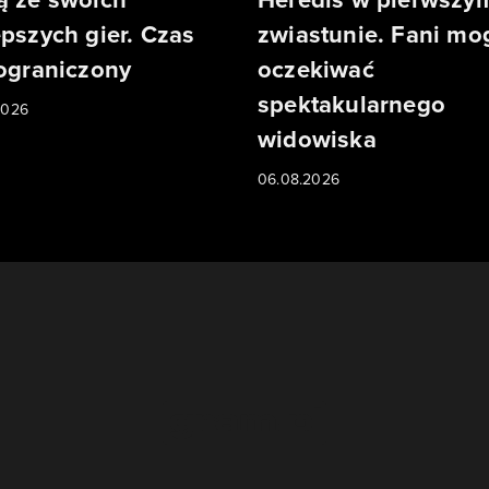
epszych gier. Czas
zwiastunie. Fani mo
 ograniczony
oczekiwać
spektakularnego
2026
widowiska
06.08.2026