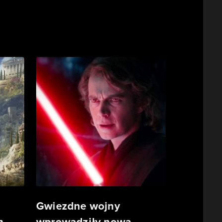
Gwiezdne wojny
m
wprowadziły nową,