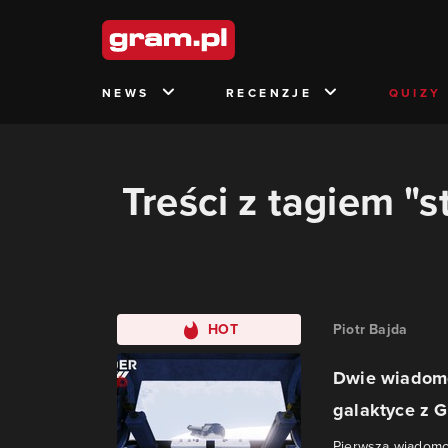
NEWS
RECENZJE
QUIZY
Treści z tagiem "s
HOT
Piotr Bajda
Dwie wiadomo
galaktyce z G
Pierwsza wiadomoś