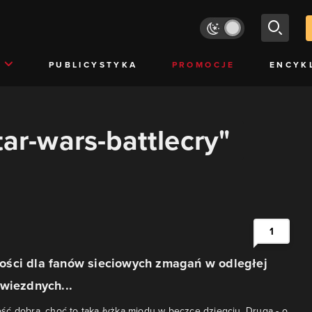
PUBLICYSTYKA
PROMOCJE
ENCYK
tar-wars-battlecry"
1
ści dla fanów sieciowych zmagań w odległej
wiezdnych...
ć dobra, choć to taka łyżka miodu w beczce dziegciu. Druga - o