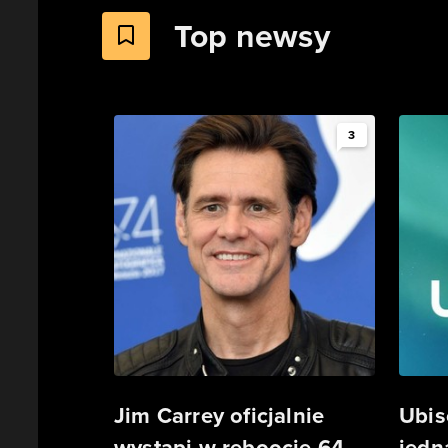
Top newsy
3
Jim Carrey oficjalnie
Ubis
wystąpi w reboocie 64-
jedn