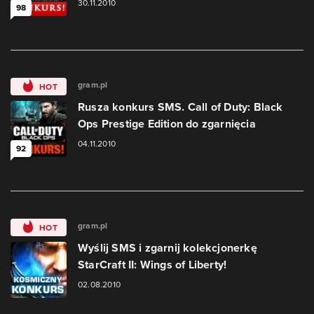
30.11.2010
98
gram.pl
HOT
Rusza konkurs SMS. Call of Duty: Black
Ops Prestige Edition do zgarnięcia
04.11.2010
92
gram.pl
HOT
Wyślij SMS i zgarnij kolekcjonerkę
StarCraft II: Wings of Liberty!
02.08.2010