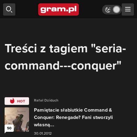
Treści z tagiem "seria-
command---conquer"
Rafał Dziduch
HOT
Pamiętacie słabiutkie Command &
Conquer: Renegade? Fani stworzyli
własną...
50
30.01.2012