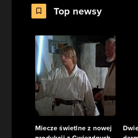
Top newsy
Miecze świetlne z nowej
Dwie
produkcji z Gwiezdnych
darm