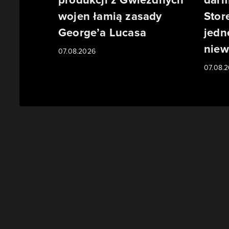
wojen łamią zasady
Stor
George’a Lucasa
jedn
niew
07.08.2026
07.08.