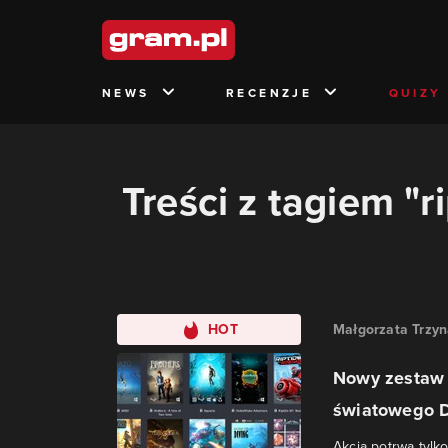
NEWS
RECENZJE
QUIZY
Treści z tagiem "
HOT
Małgorzata Trzy
Nowy zestaw 
światowego 
Akcja potrwa tylk