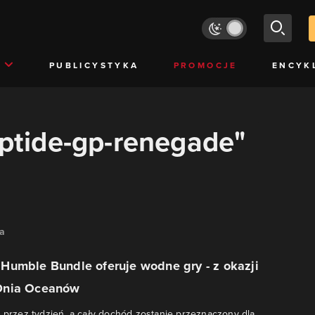
PUBLICYSTYKA
PROMOCJE
ENCYK
riptide-gp-renegade"
na
Humble Bundle oferuje wodne gry - z okazji
Dnia Oceanów
o przez tydzień, a cały dochód zostanie przeznaczony dla