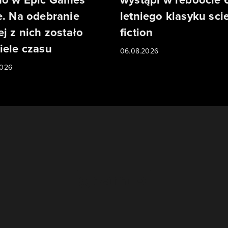
e. Na odebranie
letniego klasyku sci
ej z nich zostało
fiction
iele czasu
06.08.2026
2026