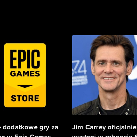
 dodatkowe gry za
Jim Carrey oficjalnie
o w Epic Games
wystąpi w reboocie 