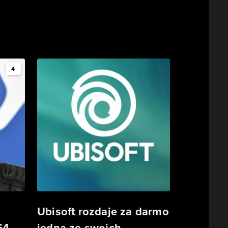
4
Ubisoft rozdaje za darmo
64-
jedną ze swoich