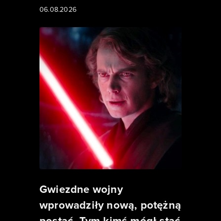
06.08.2026
Gwiezdne wojny
wprowadziły nową, potężną
postać. Tym kimś mógł stać