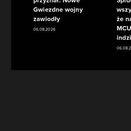
przyznał. Nowe
Spid
Gwiezdne wojny
wszy
zawiodły
że n
MCU 
06.08.2026
indzi
06.08.