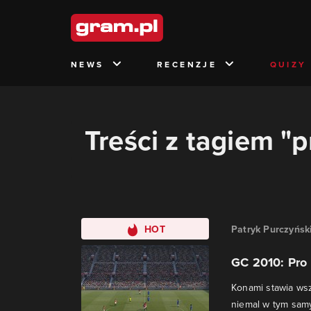
NEWS
RECENZJE
QUIZY
Treści z tagiem "
HOT
Patryk Purczyńsk
GC 2010: Pro 
Konami stawia wsz
niemal w tym samy