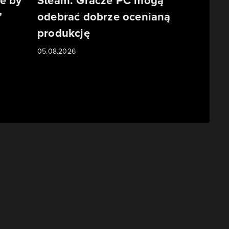
e by
Steam. Gracze PC mogą
"
odebrać dobrze ocenianą
produkcję
05.08.2026