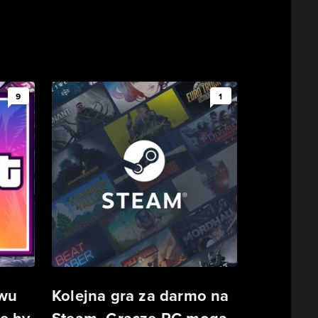
9
1
owu
Kolejna gra za darmo na