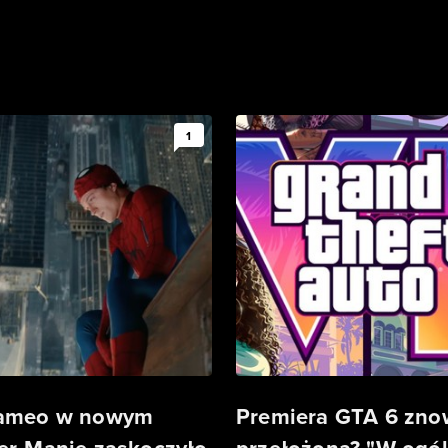
1
cameo w nowym
Premiera GTA 6 zn