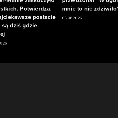
er-Manie zaskoczyło
przełożona? "W ogól
stkich. Potwierdza,
mnie to nie zdziwiło
ajciekawsze postacie
05.08.2026
są dziś gdzie
ej
2026