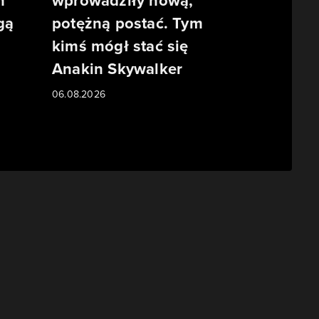
m
wprowadziły nową,
gą
potężną postać. Tym
kimś mógł stać się
Anakin Skywalker
06.08.2026