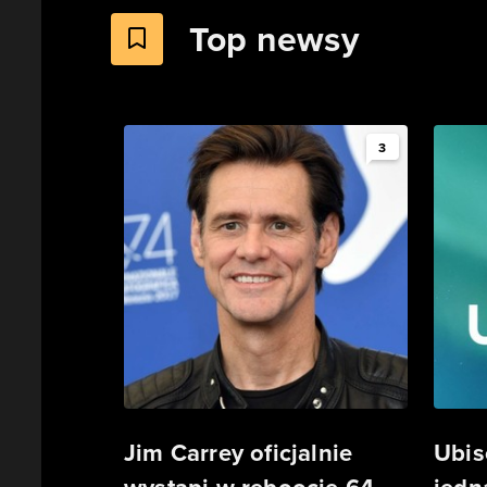
Top newsy
3
Jim Carrey oficjalnie
Ubis