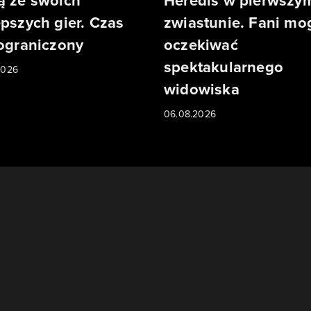
ą ze swoich
Heredis w pierwszy
epszych gier. Czas
zwiastunie. Fani mo
 ograniczony
oczekiwać
spektakularnego
2026
widowiska
06.08.2026