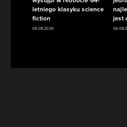
wystąpi w reboocie 64-
jedn
letniego klasyku science
najl
fiction
jest
06.08.2026
06.08.