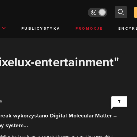
PUBLICYSTYKA
PROMOCJE
ENCYK
pixelux-entertainment"
na
7
eak wykorzystano Digital Molecular Matter –
 system...
 Matter jest systemem zaprojektowanym z myślą o wysokiej