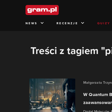
NEWS
RECENZJE
QUIZY
Treści z tagiem "
Małgorzata Trzy
W Quantum Br
zaawansowany
Digital Molecular