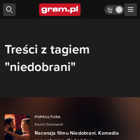
Treści z tagiem
"niedobrani"
POPKULTURA
Kamil Ostrowski
Recenzja filmu Niedobrani. Komedia