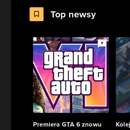
Top newsy
9
Premiera GTA 6 znowu
Kole