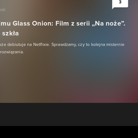
3
ski
lmu Glass Onion: Film z serii „Na noże”.
 szkła
że debiutuje na Netflixie. Sprawdzamy, czy to kolejna misternie
 rozwiązania.