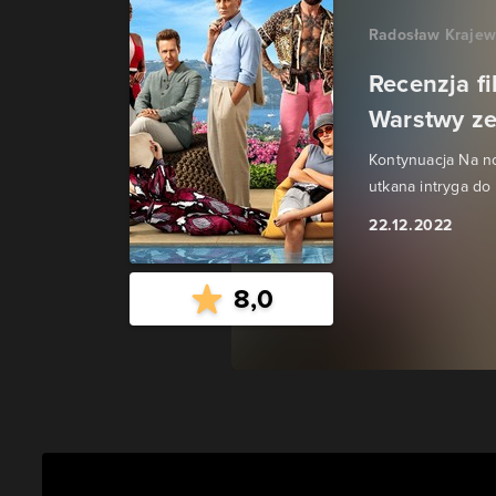
Radosław Krajew
Recenzja fi
Warstwy ze
Kontynuacja Na no
utkana intryga do
22.12.2022
8,0