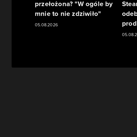
przełożona? "W ogóle by
Stea
mnie to nie zdziwiło"
odeb
prod
05.08.2026
05.08.