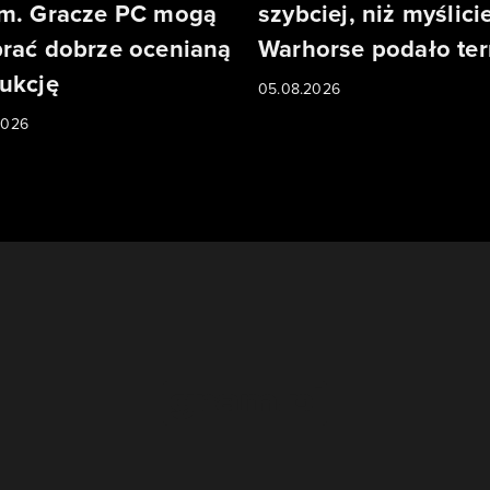
m. Gracze PC mogą
szybciej, niż myślicie
rać dobrze ocenianą
Warhorse podało te
ukcję
05.08.2026
2026