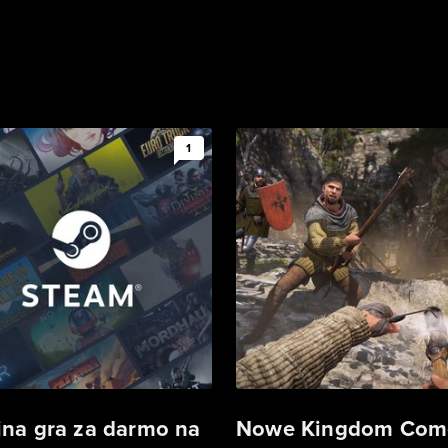
1
jna gra za darmo na
Nowe Kingdom Com