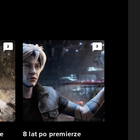
2
3
e
8 lat po premierze