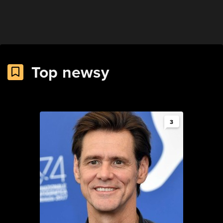
Top newsy
3