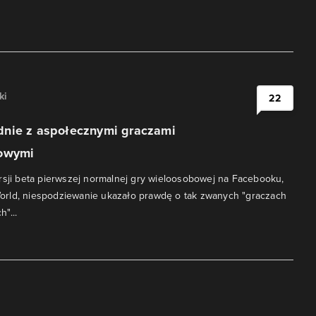
ki
22
nie z aspołecznymi graczami
iowymi
rsji beta pierwszej normalnej gry wieloosobowej na Facebooku,
n World, niespodziewanie ukazało prawdę o tak zwanych "graczach
"...