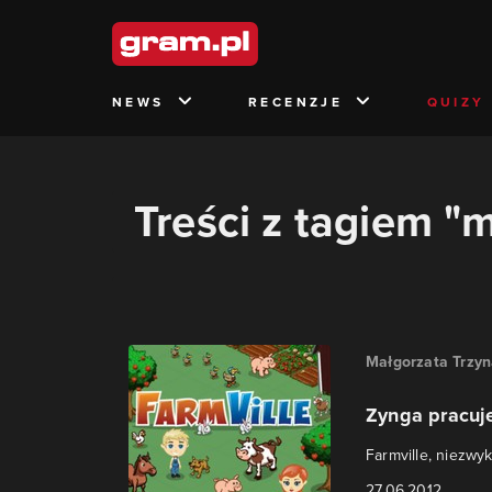
NEWS
RECENZJE
QUIZY
Treści z tagiem "
Małgorzata Trzy
Zynga pracuje
Farmville, niezwy
27.06.2012