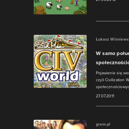
Łukasz Wiśniews
W samo połud
społecznośc
Pojawienie się we
czyli Civilizatio
społecznościowych
27.07.2011
gram.pl