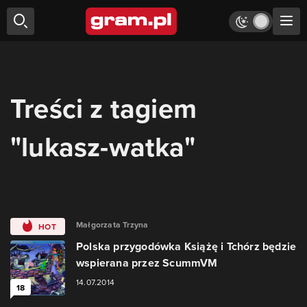
Treści z tagiem
"lukasz-watka"
Małgorzata Trzyna
HOT
Polska przygodówka Książę i Tchórz będzie
wspierana przez ScummVM
14.07.2014
18