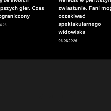
ą ze swoich
Heredis w pierwszy
epszych gier. Czas
zwiastunie. Fani mo
 ograniczony
oczekiwać
spektakularnego
2026
widowiska
06.08.2026