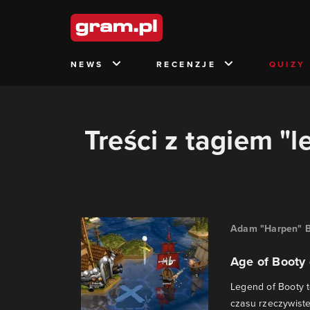
NEWS
RECENZJE
QUIZY
Treści z tagiem "
Adam "Harpen" B
Age of Booty 
Legend of Booty t
czasu rzeczywiste