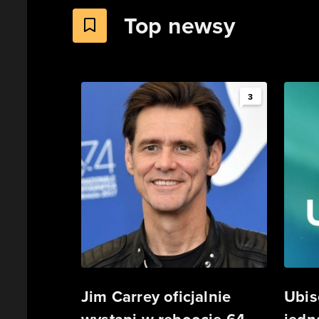
Top newsy
3
Jim Carrey oficjalnie
Ubis