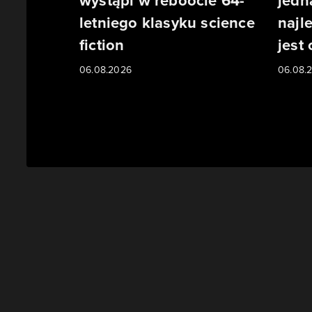
wystąpi w reboocie 64-
jedn
letniego klasyku science
najl
fiction
jest
06.08.2026
06.08.