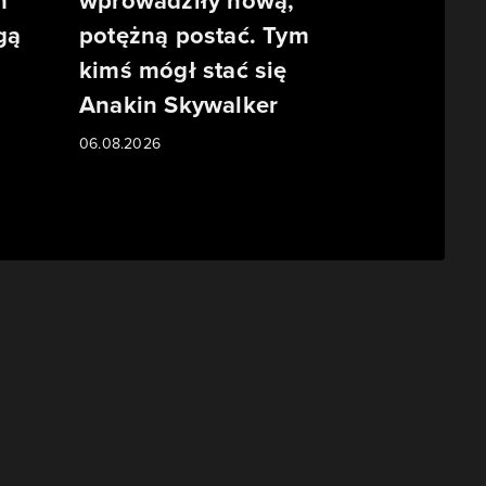
m
wprowadziły nową,
gą
potężną postać. Tym
kimś mógł stać się
Anakin Skywalker
06.08.2026