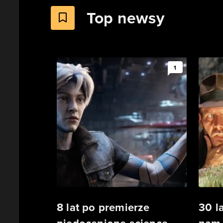
Top newsy
1
8 lat po premierze
30 l