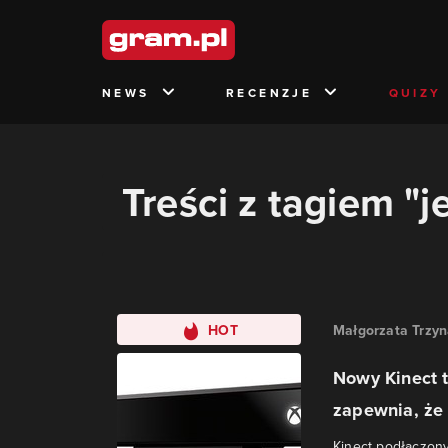
NEWS
RECENZJE
QUIZY
Treści z tagiem "
HOT
Małgorzata Trzy
Nowy Kinect 
zapewnia, że
Kinect podłączon