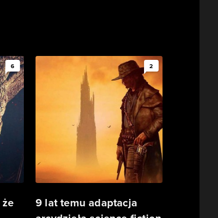
6
2
 że
9 lat temu adaptacja