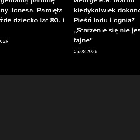
genialną parodię
George R.R. Martin
any Jonesa. Pamięta
kiedykolwiek dokoń
ażde dziecko lat 80. i
Pieśń lodu i ognia?
„Starzenie się nie je
fajne”
2026
05.08.2026