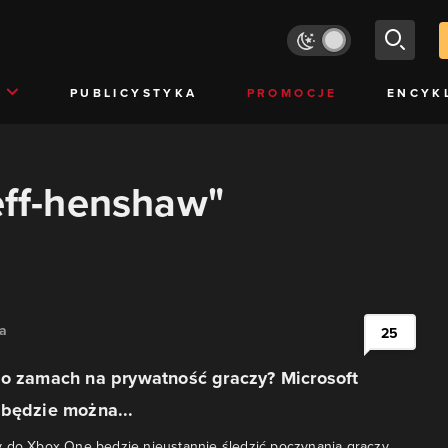
PUBLICYSTYKA
PROMOCJE
ENCYK
jeff-henshaw"
na
25
to zamach na prywatność graczy? Microsoft
 będzie można...
y do Xbox One będzie nieustannie śledzić poczynania graczy