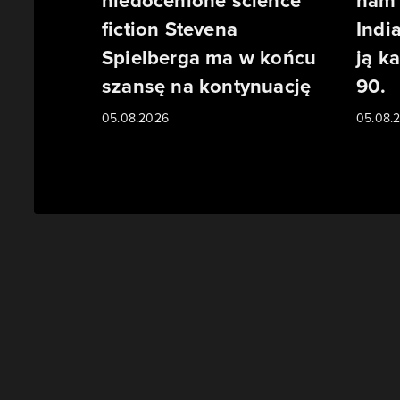
niedocenione science
nam 
fiction Stevena
Indi
Spielberga ma w końcu
ją k
szansę na kontynuację
90.
05.08.2026
05.08.