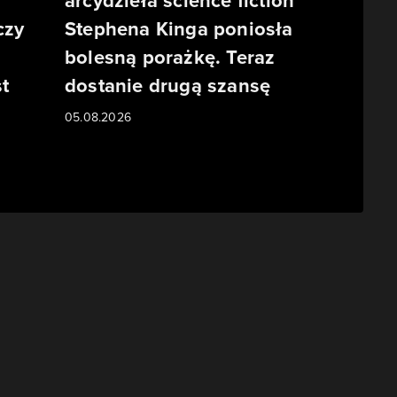
arcydzieła science fiction
czy
Stephena Kinga poniosła
bolesną porażkę. Teraz
st
dostanie drugą szansę
05.08.2026