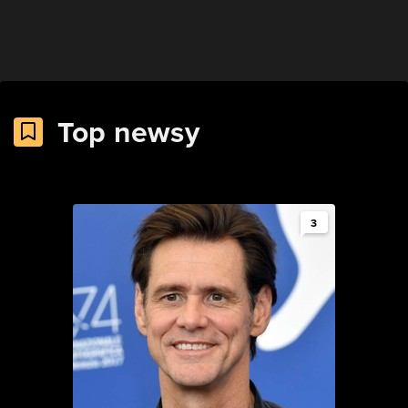
Top newsy
3