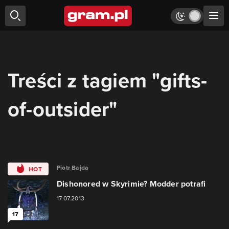
Treści z tagiem "gifts-
of-outsider"
Piotr Bajda
HOT
Dishonored w Skyrimie? Modder potrafi
17.07.2013
17