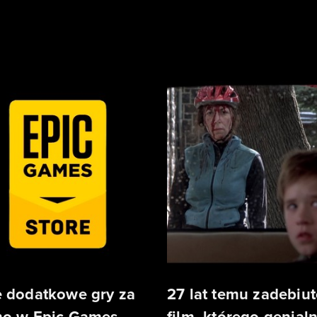
 dodatkowe gry za
27 lat temu zadebiu
o w Epic Games
film, którego genial