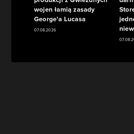
wojen łamią zasady
Stor
George’a Lucasa
jedn
niew
07.08.2026
07.08.