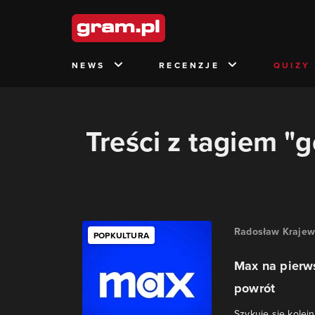
NEWS
RECENZJE
QUIZY
Treści z tagiem "g
Radosław Krajew
POPKULTURA
Max na pierw
powrót
Szykuje się kolej