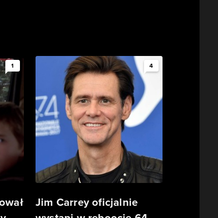
1
4
tował
Jim Carrey oficjalnie
ny
wystąpi w reboocie 64-