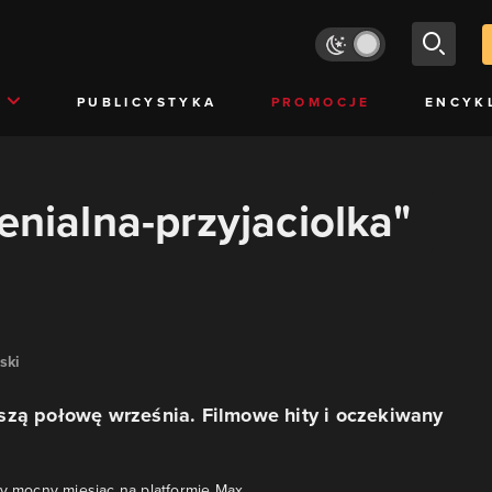
PUBLICYSTYKA
PROMOCJE
ENCYK
enialna-przyjaciolka"
ski
szą połowę września. Filmowe hity i oczekiwany
ny mocny miesiąc na platformie Max.