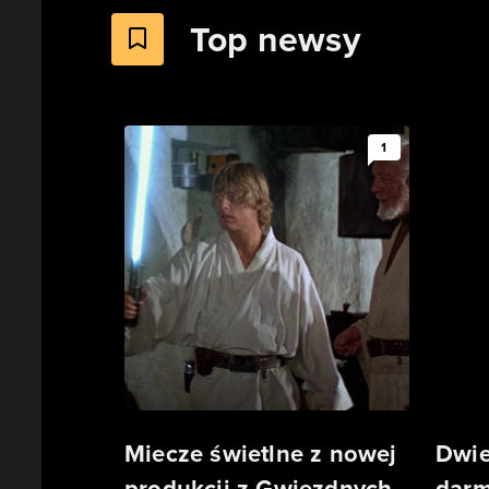
Top newsy
1
Miecze świetlne z nowej
Dwie
produkcji z Gwiezdnych
darm