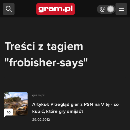
Treści z tagiem
"frobisher-says"
gram.pl
Artykuł: Przegląd gier z PSN na Vitę - co
kupić, które gry omijać?
10
29.02.2012