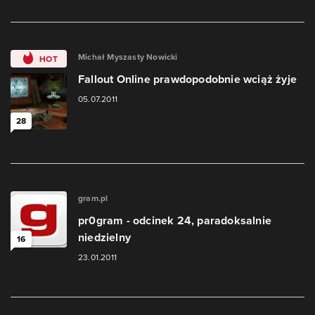
Michał Myszasty Nowicki
HOT
Fallout Online prawdopodobnie wciąż żyje
05.07.2011
28
gram.pl
pr0gram - odcinek 24, paradoksalnie
niedzielny
16
23.01.2011