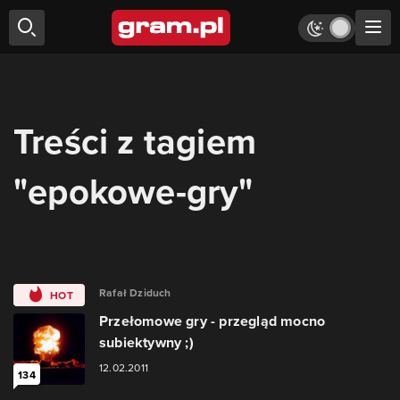
Treści z tagiem
"epokowe-gry"
Rafał Dziduch
HOT
Przełomowe gry - przegląd mocno
subiektywny ;)
12.02.2011
134