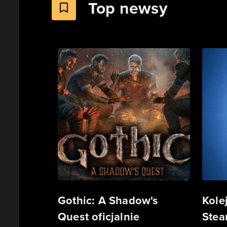
Top newsy
Gothic: A Shadow's
Kole
Quest oficjalnie
Stea