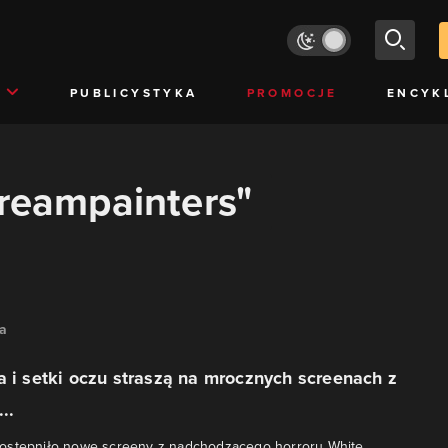
PUBLICYSTYKA
PROMOCJE
ENCYK
dreampainters"
na
a i setki oczu straszą na mrocznych screenach z
..
ostępniło nowe screeny z nadchodzącego horroru White