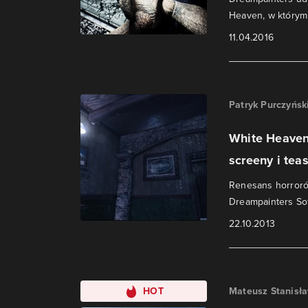
Heaven, w którym
11.04.2016
Patryk Purczyńsk
White Heaven
screeny i teas
Renesans horroró
Dreampainters Sof
22.10.2013
HOT
Mateusz Stanisł