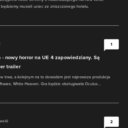
 będziemy musieli uciec ze zniszczonego hotelu.
i
1
 - nowy horror na UE 4 zapowiedziany. Są
er trailer
w trwa, a kolejnym na to dowodem jest najnowsza produkcja
tware, White Heaven. Gra będzie obsługiwała Oculus...
awski
2