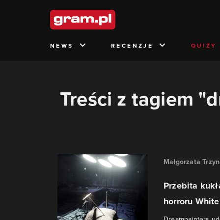
NEWS
RECENZJE
QUIZY
Treści z tagiem "
Małgorzata Trzy
Przebita kukł
horroru White.
Dreampainters ud