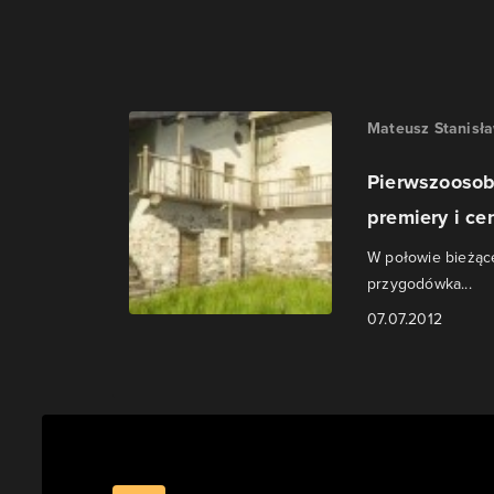
Mateusz Stanisł
Pierwszoosob
premiery i ce
W połowie bieżące
przygodówka...
07.07.2012