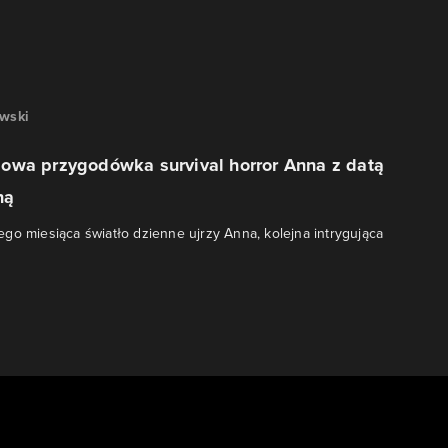
awski
owa przygodówka survival horror Anna z datą
ną
go miesiąca światło dzienne ujrzy Anna, kolejna intrygująca