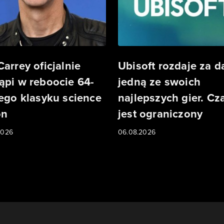
Carrey oficjalnie
Ubisoft rozdaje za 
ąpi w reboocie 64-
jedną ze swoich
iego klasyku science
najlepszych gier. Cz
on
jest ograniczony
2026
06.08.2026