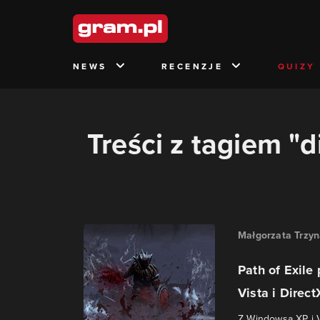
NEWS
RECENZJE
QUIZY
Treści z tagiem "d
Małgorzata Trzy
Path of Exil
Vista i Direct
Z Windowsa XP i V