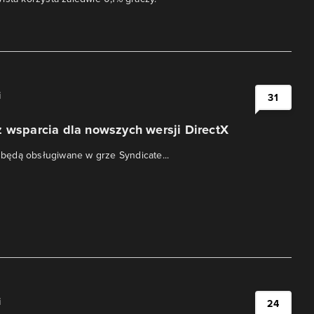
i
31
 wsparcia dla nowszych wersji DirectX
e będą obsługiwane w grze Syndicate...
i
24