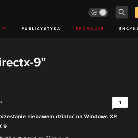
PUBLICYSTYKA
PROMOCJE
ENCYK
irectx-9"
na
1
e przestanie niebawem działać na Windows XP,
X 9
ista korzysta zaledwie 0,1% graczy.