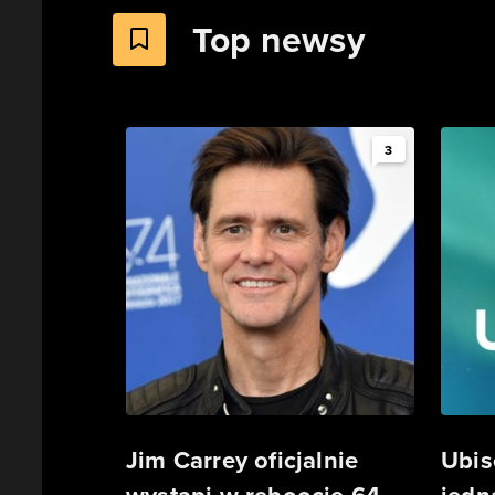
Top newsy
3
Jim Carrey oficjalnie
Ubis