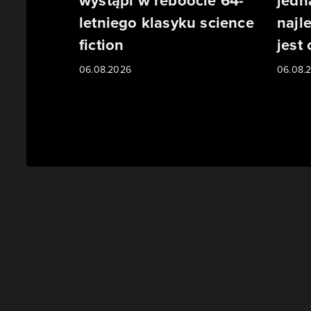
wystąpi w reboocie 64-
jedn
letniego klasyku science
najl
fiction
jest
06.08.2026
06.08.