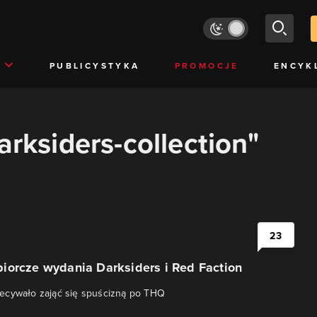
PUBLICYSTYKA
PROMOCJE
ENCYK
arksiders-collection"
23
iorcze wydania Darksiders i Red Faction
ecywało zająć się spuścizną po THQ