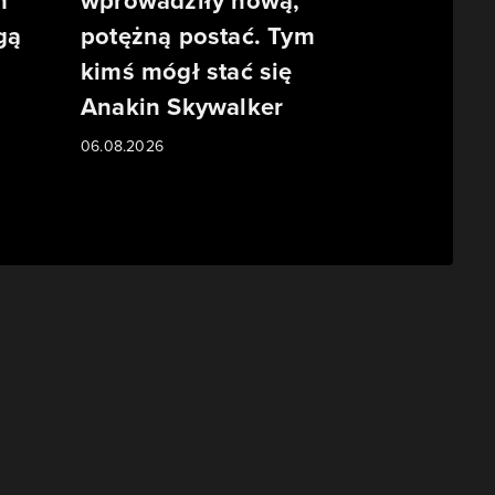
m
wprowadziły nową,
gą
potężną postać. Tym
kimś mógł stać się
Anakin Skywalker
06.08.2026