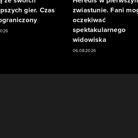
ą ze swoich
Heredis w pierwszy
epszych gier. Czas
zwiastunie. Fani mo
 ograniczony
oczekiwać
spektakularnego
2026
widowiska
06.08.2026