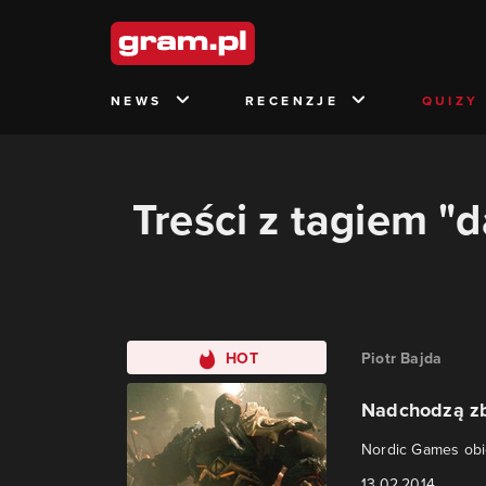
NEWS
RECENZJE
QUIZY
Treści z tagiem "d
HOT
Piotr Bajda
Nadchodzą zb
Nordic Games obi
13.02.2014