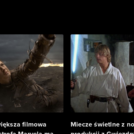
iększa filmowa
Miecze świetlne z n
strofa Marvela ma
produkcji z Gwiezdn