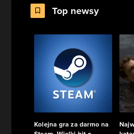
Top newsy
Kolejna gra za darmo na
Najw
Steam. Wielki hit o
kata