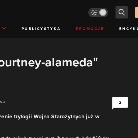
PUBLICYSTYKA
PROMOCJE
ENCYK
courtney-alameda"
owa
2
nie trylogii Wojna Starożytnych już w
garniach dostępne jest nowe tłumaczenie trylogii "Wojna