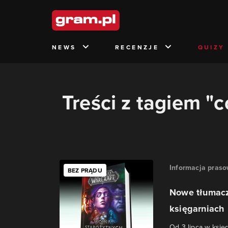
NEWS
RECENZJE
QUIZY
Treści z tagiem "
Informacja pras
BEZ PRĄDU
Nowe tłumacze
księgarniach
Od 3 lipca w księ