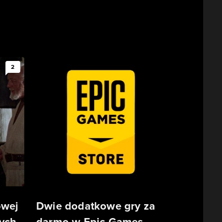
2
owej
Dwie dodatkowe gry za
ych
darmo w Epic Games