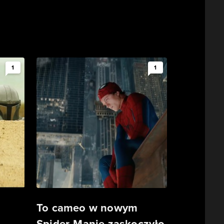
1
1
To cameo w nowym
Spider-Manie zaskoczyło