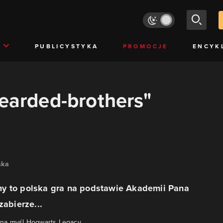
PUBLICYSTYKA
PROMOCJE
ENCYK
bearded-brothers"
ska
y to polska gra na podstawie Akademii Pana
zabierze...
na myśl Hogwarts Legacy.