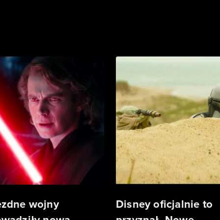
zdne wojny
Disney oficjalnie to
wadziły nową,
przyznał. Nowe