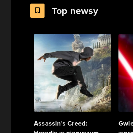
Top newsy
Assassin's Creed:
Gwie
Heredis w pierwszym
wpro