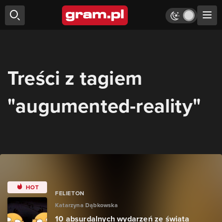
Treści z tagiem
"augumented-reality"
HOT
FELIETON
Katarzyna Dąbkowska
10 absurdalnych wydarzeń ze świata