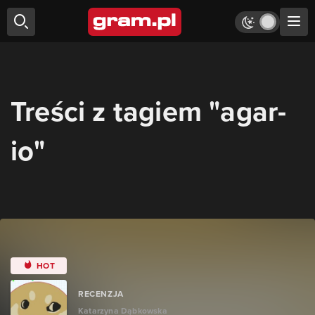
Treści z tagiem "agar-
io"
HOT
RECENZJA
Katarzyna Dąbkowska