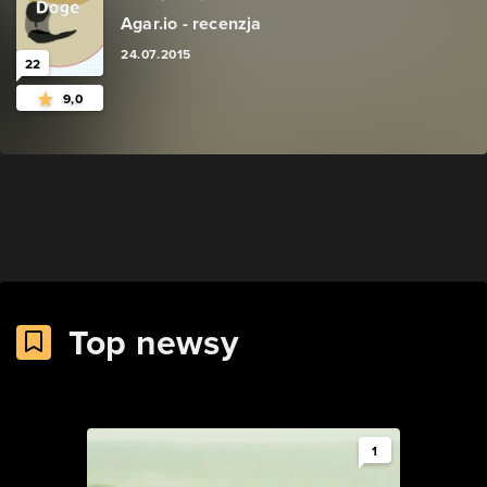
Agar.io - recenzja
24.07.2015
22
9,0
Top newsy
1