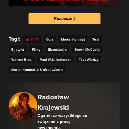
Rozpocznij
Tagi:
HOT
Quiz
Mortal Kombat
Test
Bijatyka
Filmy
Ekranizacja
Simon McQuoid
Warner Bros.
Paul W.S. Anderson
Test Wiedzy
Mortal Kombat 2: Unicestwienie
Radosław
Krajewski
Ogarniacz wszystkiego co
związane z pracą
newsroomu.