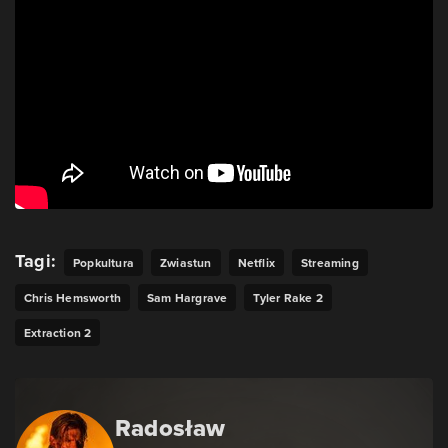
Tagi:
Popkultura
Zwiastun
Netflix
Streaming
Chris Hemsworth
Sam Hargrave
Tyler Rake 2
Extraction 2
Radosław