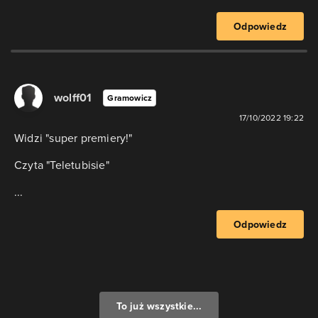
Odpowiedz
wolff01
Gramowicz
17/10/2022 19:22
Widzi "super premiery!"
Czyta "Teletubisie"
...
Odpowiedz
To już wszystkie...