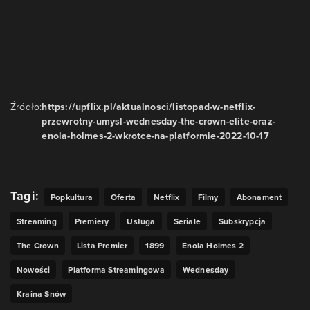
Źródło:
https://upflix.pl/aktualnosci/listopad-w-netflix-
przewrotny-umysl-wednesday-the-crown-elite-oraz-
enola-holmes-2-wkrotce-na-platformie-2022-10-17
Tagi:
Popkultura
Oferta
Netflix
Filmy
Abonament
Streaming
Premiery
Usługa
Seriale
Subskrypcja
The Crown
Lista Premier
1899
Enola Holmes 2
Nowości
Platforma Streamingowa
Wednesday
Kraina Snów