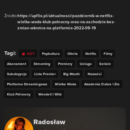
Źródło:
https://upflix.pl/aktualnosci/pazdziernik-w-netflix-
wielka-woda-klub-polnocny-oraz-na-zachodzie-bez-
zmian-wkrotce-na-platformie-2022-09-19
Tagi:
HOT
Popkultura
Oferta
Netflix
Filmy
Abonament
Streaming
Premiery
Usługa
Seriale
Subskrypcja
Lista Premier
Big Mouth
Nowości
Platforma Streamingowa
Wielka Woda
Akademia Dobra I Zła
Klub Północny
Wendell I Wild
Radosław