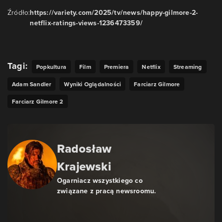
Źródło:
https://variety.com/2025/tv/news/happy-gilmore-2-
netflix-ratings-views-1236473359/
Tagi:
Popkultura
Film
Premiera
Netflix
Streaming
Adam Sandler
Wyniki Oglądalności
Farciarz Gilmore
Farciarz Gilmore 2
Radosław
Krajewski
Ogarniacz wszystkiego co
związane z pracą newsroomu.