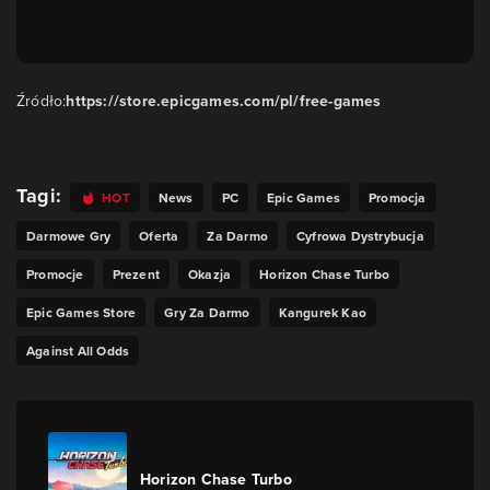
Źródło:
https://store.epicgames.com/pl/free-games
Tagi:
HOT
News
PC
Epic Games
Promocja
Darmowe Gry
Oferta
Za Darmo
Cyfrowa Dystrybucja
Promocje
Prezent
Okazja
Horizon Chase Turbo
Epic Games Store
Gry Za Darmo
Kangurek Kao
Against All Odds
Horizon Chase Turbo