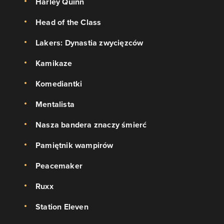
Harley Quinn
H
ead of the Class
Lakers: Dynastia zwycięzców
Kamikaze
Komediantki
Mentalista
Nasza bandera znaczy śmierć
Pamiętnik wampirów
Peacemaker
Ruxx
Station Eleven