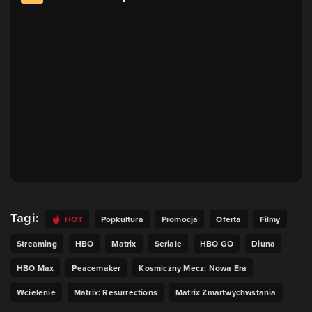
Tagi:
HOT
Popkultura
Promocja
Oferta
Filmy
Streaming
HBO
Matrix
Seriale
HBO GO
Diuna
HBO Max
Peacemaker
Kosmiczny Mecz: Nowa Era
Wcielenie
Matrix: Resurrections
Matrix Zmartwychwstania