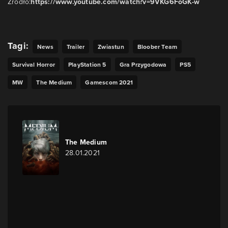
Źródło:
https://www.youtube.com/watch?v=9VKG6FoGK-w
Tagi:
News
Trailer
Zwiastun
Bloober Team
Survival Horror
PlayStation 5
Gra Przygodowa
PS5
MW
The Medium
Gamescom 2021
The Medium
28.01.2021