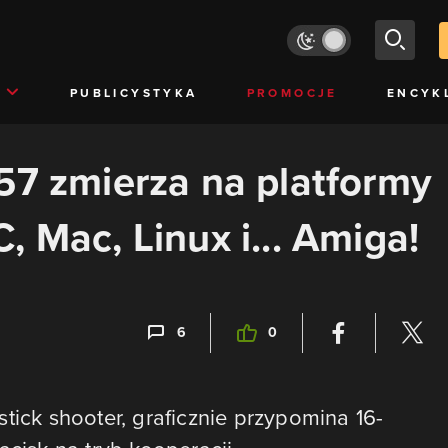
PUBLICYSTYKA
PROMOCJE
ENCYK
57 zmierza na platformy
 Mac, Linux i... Amiga!
6
0
tick shooter, graficznie przypomina 16-