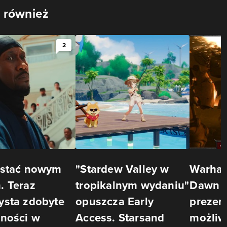
 również
2
ostać nowym
"Stardew Valley w
Warha
. Teraz
tropikalnym wydaniu"
Dawn o
ysta zdobyte
opuszcza Early
prezen
tności w
Access. Starsand
możliw