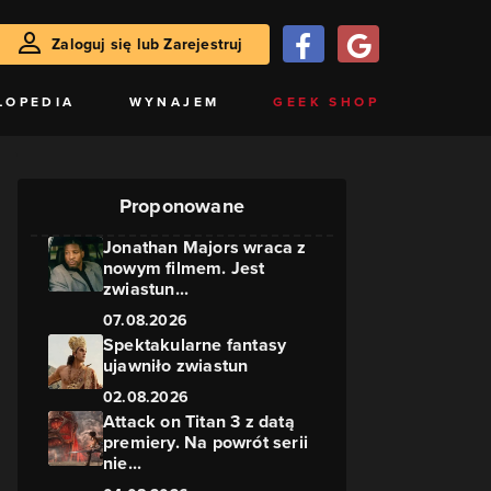
Zaloguj się lub Zarejestruj
LOPEDIA
WYNAJEM
GEEK SHOP
Proponowane
Jonathan Majors wraca z
nowym filmem. Jest
zwiastun...
07.08.2026
Spektakularne fantasy
ujawniło zwiastun
02.08.2026
Attack on Titan 3 z datą
premiery. Na powrót serii
nie...