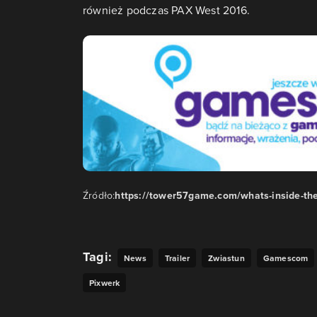
również podczas PAX West 2016.
Źródło:
https://tower57game.com/whats-inside-th
Tagi:
News
Trailer
Zwiastun
Gamescom
Pixwerk