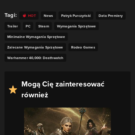
Tagi:
HOT
News
Patryk Purczyński
Data Premiery
Trailer
PC
Steam
Wymagania Sprzętowe
Minimalne Wymagania Sprzętowe
Zalecane Wymagania Sprzętowe
Rodeo Games
Warhammer 40,000: Deathwatch
Mogą Cię zainteresować
również