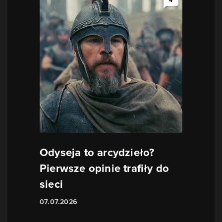
4
Odyseja to arcydzieło?
Pierwsze opinie trafiły do
sieci
07.07.2026