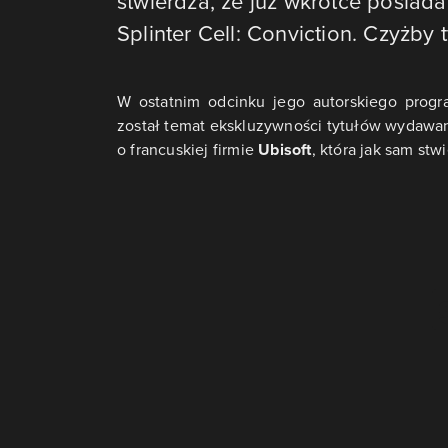
stwierdza, że już wkrótce posiad
Splinter Cell: Conviction. Czyżby
W ostatnim odcinku jego autorskiego prog
został temat ekskluzywności tytułów wydawa
o francuskiej firmie
Ubisoft
, która jak sam stw