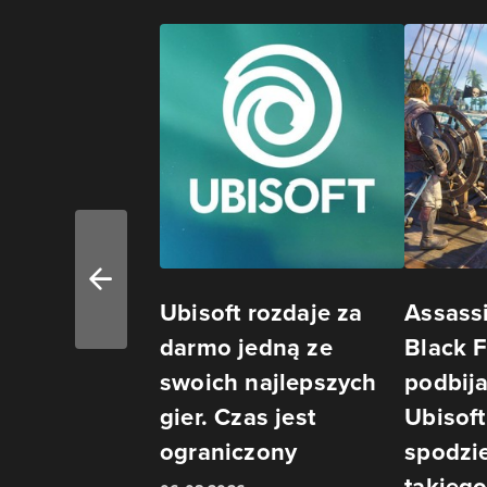
Ubisoft rozdaje za
Assass
darmo jedną ze
Black 
swoich najlepszych
podbija
gier. Czas jest
Ubisoft
ograniczony
spodzi
takieg