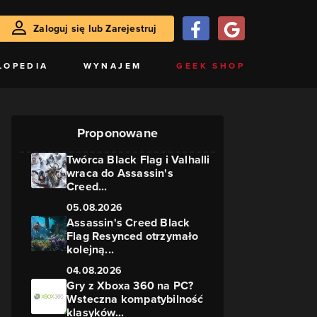
Zaloguj się lub Zarejestruj
LOPEDIA
WYNAJEM
GEEK SHOP
Proponowane
Twórca Black Flag i Valhalli
wraca do Assassin's
Creed...
05.08.2026
Assassin's Creed Black
Flag Resynced otrzymało
kolejną...
04.08.2026
Gry z Xboxa 360 na PC?
Wsteczna kompatybilność
klasyków...