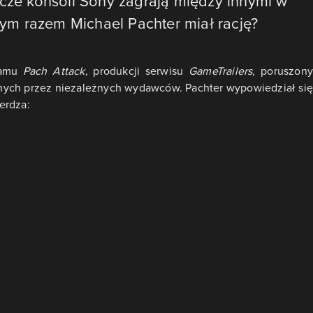
acze konsoli Sony zagrają między innymi w
 tym razem Michael Pachter miał rację?
ramu
Pach Attack
, produkcji serwisu
GameTrailers
, poruszon
nych przez niezależnych wydawców. Pachter wypowiedział si
ierdza: