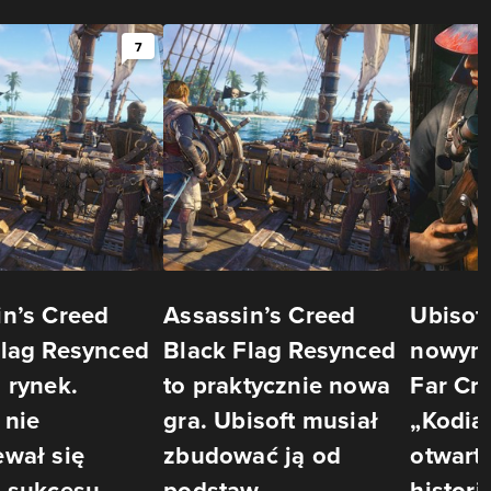
7
in’s Creed
Assassin’s Creed
Ubisof
Flag Resynced
Black Flag Resynced
nowym
 rynek.
to praktycznie nowa
Far Cry
 nie
gra. Ubisoft musiał
„Kodia
ewał się
zbudować ją od
otwarty
o sukcesu
podstaw
histor